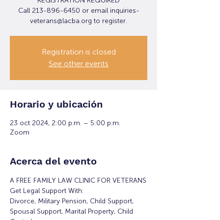
REGISTRATION REQUIRED
Call 213-896-6450 or email inquiries-
veterans@lacba.org to register.
Registration is closed
See other events
Horario y ubicación
23 oct 2024, 2:00 p.m. – 5:00 p.m.
Zoom
Acerca del evento
A FREE FAMILY LAW CLINIC FOR VETERANS
Get Legal Support With:
Divorce, Military Pension, Child Support, 
Spousal Support, Marital Property, Child 