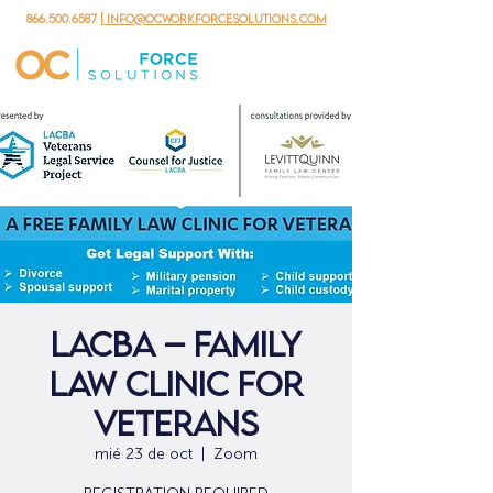
866.500.6587
| info@ocworkforcesolutions.com
LACBA – Family
Law Clinic for
Veterans
mié 23 de oct
  |  
Zoom