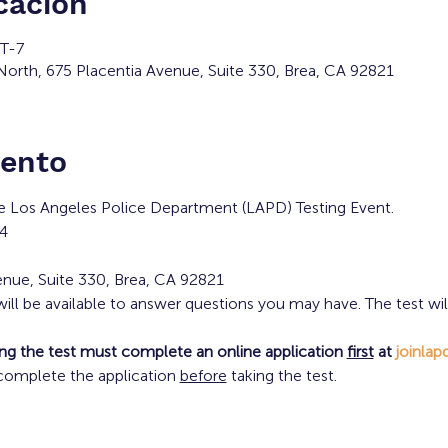
cación
MT-7
orth, 675 Placentia Avenue, Suite 330, Brea, CA 92821
vento
he Los Angeles Police Department (LAPD) Testing Event.
24
enue, Suite 330, Brea, CA 92821
ill be available to answer questions you may have. The test wil
king the test must complete an online application 
first
 at 
joinla
omplete the application 
before
 taking the test.   