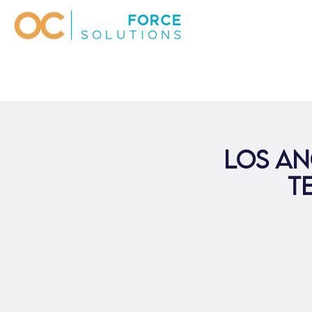
Los An
Te