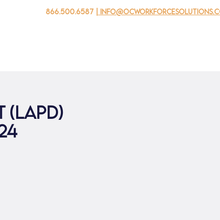
866.500.6587
| info@ocworkforcesolutions.
 negocios
Para los jovenes
Events
Sobre nosotros
 (LAPD)
024