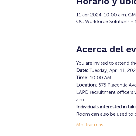
Horario y ubi
11 abr 2024, 10:00 a.m. G
OC Workforce Solutions - N
Acerca del e
You are invited to attend t
Date: 
Tuesday, April 11, 20
Time:
 10:00 AM 
Location: 
675 Placentia Av
LAPD recruitment officers w
a.m. 
Individuals interested in ta
Room can also be used to c
Mostrar más