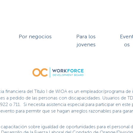
Por negocios
Para los
Even
jovenes
os
cia financiera del Título I de WIOA es un empleador/programa de 
nibles a pedido de las personas con discapacidades. Usuarios de TD
2922 o 711. Si necesita asistencia especial para participar en es
vento para permitir que se hagan arreglos razonables para garant
capacitación sobre igualdad de oportunidades para el personal de
de Desarrollo de la Fuerza Laboral del Condado de Orange/Divisió