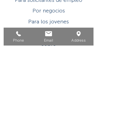
Para solicitantes de empleo
Por negocios
Para los jovenes
Eventos
Phone
Email
Address
Sobre
Contacto
Este programa o actividad con asistencia
financiera del Título I de WIOA es un
empleador/programa de igualdad de
oportunidades. Las ayudas y los servicios
auxiliares están disponibles a pedido de las
personas con discapacidades. Usuarios de
TDD/TTY, llame al Servicio de retransmisión de