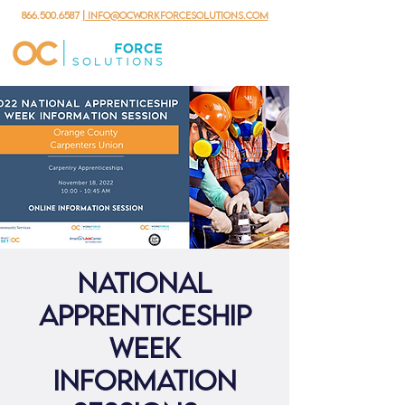
866.500.6587
| info@ocworkforcesolutions.com
National
Apprenticeship
Week
Information