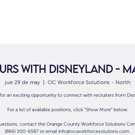
Hogar
Para solicitantes de empleo
Por
urs with Disneyland - Ma
jue 29 de may
  |  
OC Workforce Solutions - North
 for an exciting opportunity to connect with recruiters from Dis
For a list of available positions, click "Show More" below.
uestions, contact the Orange County Workforce Solutions Cen
(866) 500-6587 or email info@ocworkforcesolutions.com.