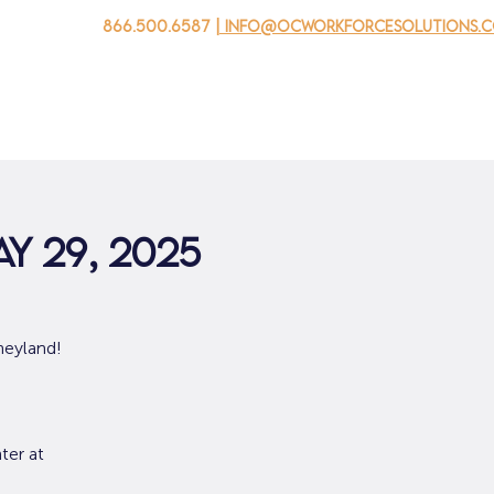
866.500.6587
| info@ocworkforcesolutions.
 negocios
Para los jovenes
Events
Sobre nosotros
y 29, 2025
neyland!
ter at