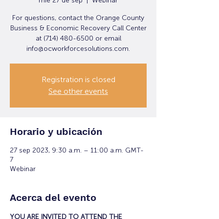
mié 27 de sep
  |  
Webinar
For questions, contact the Orange County
Business & Economic Recovery Call Center
at (714) 480-6500 or email
info@ocworkforcesolutions.com.
Registration is closed
See other events
Horario y ubicación
27 sep 2023, 9:30 a.m. – 11:00 a.m. GMT-
7
Webinar
Acerca del evento
YOU ARE INVITED TO ATTEND THE 