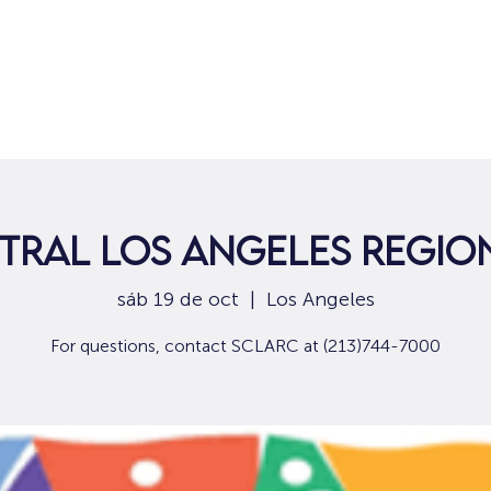
Hogar
Para solicitantes de empleo
Por
tral Los Angeles Regio
sáb 19 de oct
  |  
Los Angeles
For questions, contact SCLARC at (213)744-7000