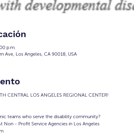
cación
:00 p.m.
rn Ave, Los Angeles, CA 90018, USA
vento
UTH CENTRAL LOS ANGELES REGIONAL CENTER!
mic teams who serve the disability community?
t Non - Profit Service Agencies in Los Angeles
m 