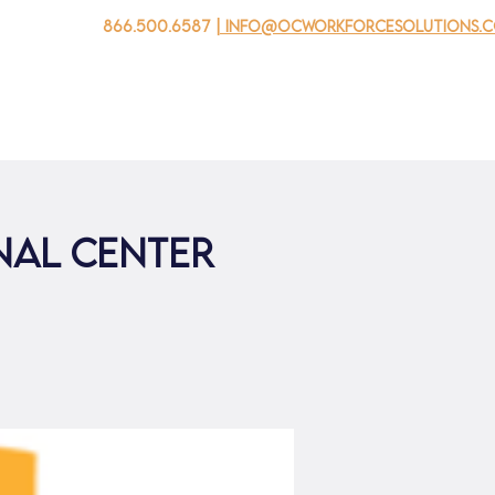
866.500.6587
| info@ocworkforcesolutions.
 negocios
Para los jovenes
Events
Sobre nosotros
nal Center