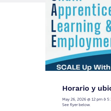
Horario y ubi
May 26, 2026 @ 12 pm & 5
See flyer below.