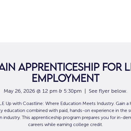
Hogar
Para solicitantes de empleo
Por
ain Apprenticeship for 
Employment
May 26, 2026 @ 12 pm & 5:30pm
  |  
See flyer below.
E Up with Coastline: Where Education Meets Industry. Gain a 
ty education combined with paid, hands-on experience in the 
n industry. This apprenticeship program prepares you for in-d
careers while earning college credit.