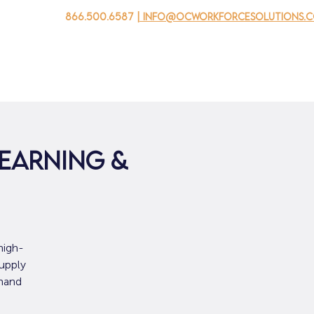
866.500.6587
| info@ocworkforcesolutions.
 negocios
Para los jovenes
Events
Sobre nosotros
Learning &
high-
supply
emand