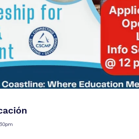
cación
:30pm