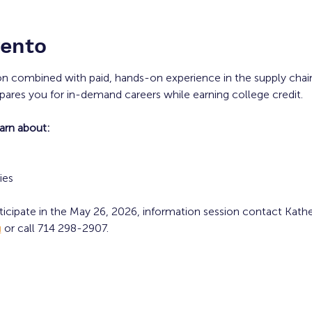
vento
on combined with paid, hands-on experience in the supply chain 
ares you for in-demand careers while earning college credit. 
earn about:
es 
ticipate in the May 26, 2026, information session contact Kat
u
 or call 714 298-2907. 