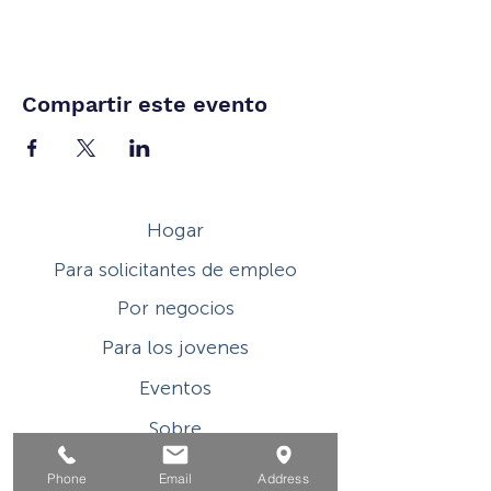
Compartir este evento
Hogar
Para solicitantes de empleo
Por negocios
Para los jovenes
Eventos
Sobre
Contacto
Phone
Email
Address