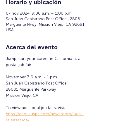
Horario y ubicación
07 nov 2024, 9:00 a.m. – 1:00 p.m.
San Juan Capistrano Post Office , 28081
Marguerite Pkwy, Mission Viejo, CA 92691,
USA
Acerca del evento
Jump start your career in California at a 
postal job fair! 
November 7, 9 a.m. - 1 p.m.
San Juan Capistrano Post Office
28081 Marguerite Parkway
Mission Viejo, CA 
To view additional job fairs, visit 
https://about.usps.com/newsroom/local-
releases/ca/
.