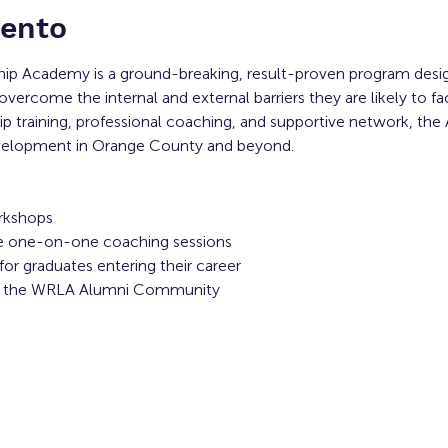
vento
ip Academy is a ground-breaking, result-proven program desi
overcome the internal and external barriers they are likely to f
 training, professional coaching, and supportive network, the
evelopment in Orange County and beyond. 
rkshops
ive one-on-one coaching sessions
or graduates entering their career
to the WRLA Alumni Community