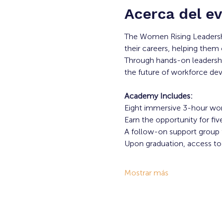
Acerca del e
The Women Rising Leadersh
their careers, helping them 
Through hands-on leadership
the future of workforce d
Academy Includes:
Eight immersive 3-hour wo
Earn the opportunity for f
A follow-on support group f
Upon graduation, access 
Mostrar más