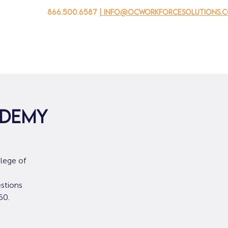
866.500.6587
| info@ocworkforcesolutions.
 negocios
Para los jovenes
Events
Sobre nosotros
edemy
lege of
stions
60.