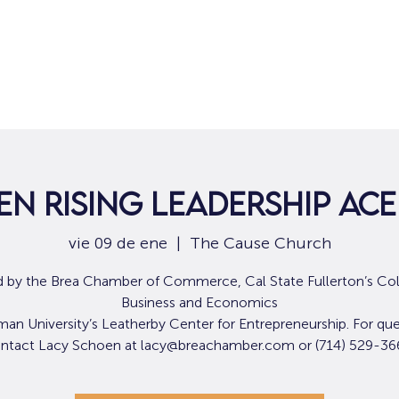
Hogar
Para solicitantes de empleo
Por
n Rising Leadership Ac
vie 09 de ene
  |  
The Cause Church
 by the Brea Chamber of Commerce, Cal State Fullerton’s Col
Business and Economics
an University’s Leatherby Center for Entrepreneurship. For que
ntact Lacy Schoen at lacy@breachamber.com or (714) 529-36