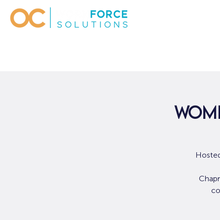
Wome
Hosted
Chapm
co