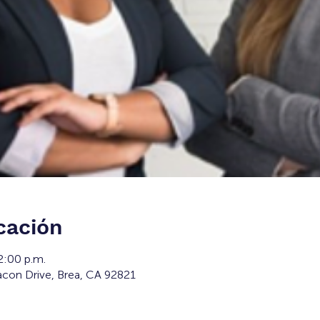
cación
2:00 p.m.
con Drive, Brea, CA 92821