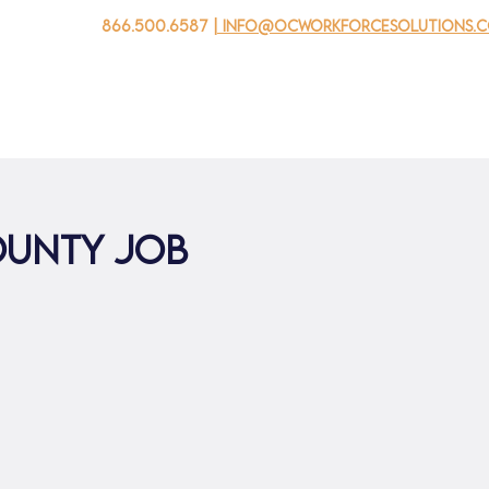
866.500.6587
| info@ocworkforcesolutions.
 negocios
Para los jovenes
Events
Sobre nosotros
OUNTY JOB