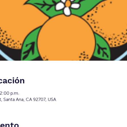
cación
12:00 p.m.
t, Santa Ana, CA 92707, USA
vento