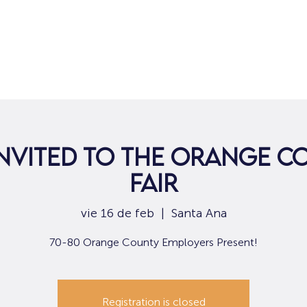
Hogar
Para solicitantes de empleo
Por
INVITED TO THE ORANGE C
FAIR
vie 16 de feb
  |  
Santa Ana
70-80 Orange County Employers Present!
Registration is closed