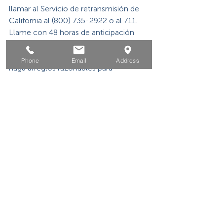
llamar al Servicio de retransmisión de 
California al (800) 735-2922 o al 711. 
Llame con 48 horas de anticipación 
para permitir que el Centro de 
Soluciones de la Fuerza Laboral de OC 
Phone
Email
Address
haga arreglos razonables para 
garantizar la accesibilidad a este 
programa.
Información del contacto
Llama al (714) 241-4900
Correo electrónico 
info@ocworkforcesolutions.com
Descarga el calendario 
(disponible en .pdf)