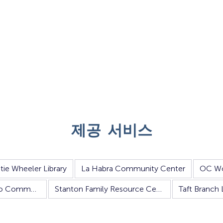
집
구직
제공 서비스
atie Wheeler Library
La Habra Community Center
San Juan Capistrano Community Center
Stanton Family Resource Center
Taft Branch 