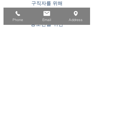
구직자를 위해
기업용
Phone
Email
Address
청소년을 위한
이벤트
에 대한
연락하다
이 WIOA 타이틀 I 재정 지원 프로그램 또는 활동
은 기회 균등 고용주/프로그램입니다. 장애인 요
청 시 보조 지원 및 서비스를 이용할 수 있습니
다. TDD/TTY 사용자는 캘리포니아 중계 서비스
(800) 735-2922
또는 711. 로 전화하십시오. 이
프로그램에 참여하는 데 특별한 도움이 필요한