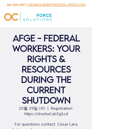
866.500.6587
| info@ocworkforcesolutions.com
AFGE - Federal
Workers: Your
Rights &
Resources
During the
Current
Shutdown
10월 29일 (수)
  |  
Registration:
https://shorturl.at/1g1cd
For questions contact: Cesar Lara