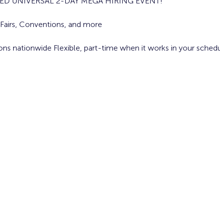
IED UNIVERSAL 2-DAY MEGA HIRING EVENT!
, Fairs, Conventions, and more
ions nationwide Flexible, part-time when it works in your sched