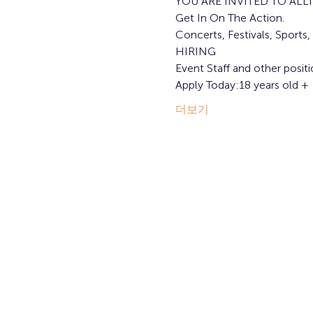
YOU ARE INVITED TO ALL
Get In On The Action.
Concerts, Festivals, Sports
HIRING
Event Staff and other posit
Apply Today:18 years old +
더보기