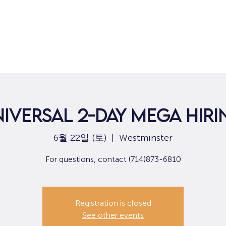
집
구직
niversal 2-Day Mega Hiri
6월 22일 (토)
  |  
Westminster
For questions, contact (714)873-6810
Registration is closed
See other events