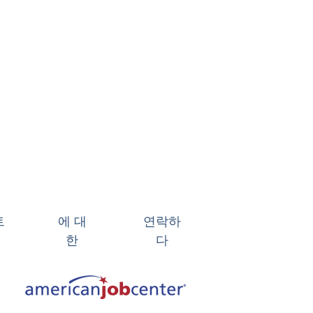
트
에 대
연락하
한
다