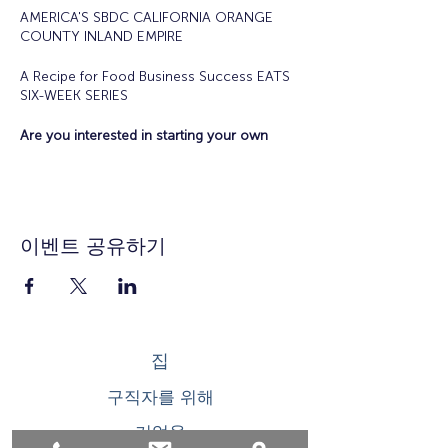
AMERICA'S SBDC CALIFORNIA ORANGE
COUNTY INLAND EMPIRE
A Recipe for Food Business Success EATS
SIX-WEEK SERIES
Are you interested in starting your own
food business?
Offered in collaboration with the City of
Anaheim Economic Development
Department, SBDC Eats is the hybrid six-
week series that will teach you the
이벤트 공유하기
necessary steps to plan, build, and launch
your food business and products into the
marketplace!
Current Food Vendors and Food Truck
Operators are encouraged to participate in
the program.
집
Tuesdays April 23 - May 2/, 2024 10 a.m. -
구직자를 위해
Noon
기업용
Topics Include: