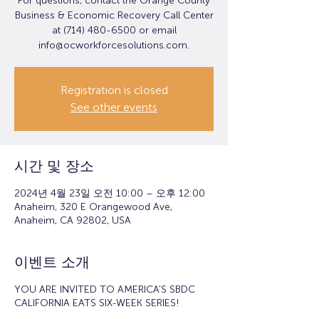
For questions, contact the Orange County
Business & Economic Recovery Call Center
at (714) 480-6500 or email
info@ocworkforcesolutions.com.
Registration is closed
See other events
시간 및 장소
2024년 4월 23일 오전 10:00 – 오후 12:00
Anaheim, 320 E Orangewood Ave,
Anaheim, CA 92802, USA
이벤트 소개
YOU ARE INVITED TO AMERICA'S SBDC
CALIFORNIA EATS SIX-WEEK SERIES!