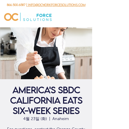
866.500.6587
| info@ocworkforcesolutions.com
AMERICA'S SBDC
CALIFORNIA EATS
SIX-WEEK SERIES
4월 23일 (화)
  |  
Anaheim