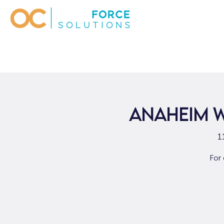
Anaheim W
1
For