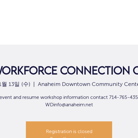
집
구직
orkforce Connection C
1월 13일 (수)
  |  
Anaheim Downtown Community Cent
 event and resume workshop information contact 714-765-435
WDinfo@anaheim.net
Registration is closed