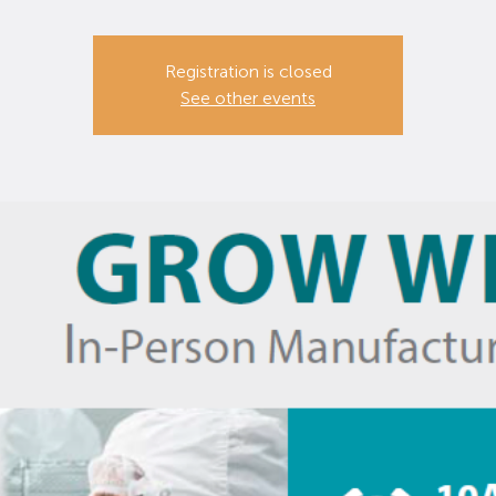
Registration is closed
See other events