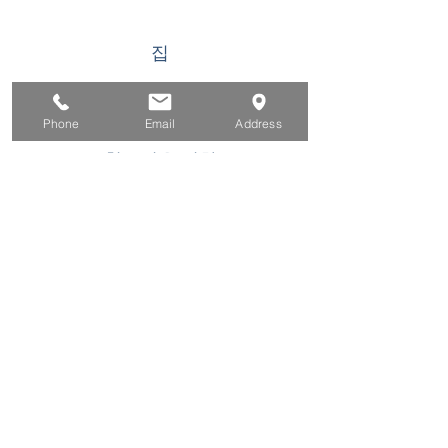
집
구직자를 위해
기업용
Phone
Email
Address
청소년을 위한
이벤트
에 대한
연락하다
이 WIOA 타이틀 I 재정 지원 프로그램 또는 활동
은 기회 균등 고용주/프로그램입니다. 장애인 요