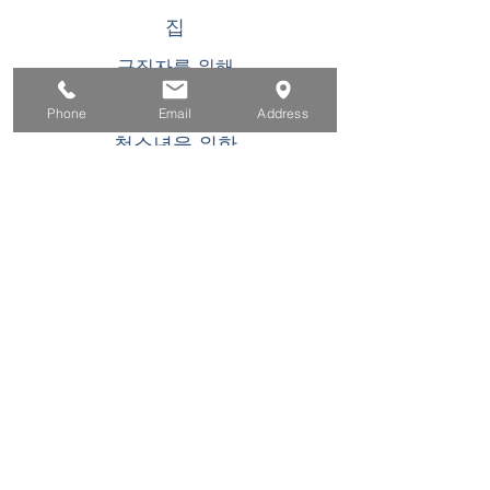
집
구직자를 위해
기업용
Phone
Email
Address
청소년을 위한
이벤트
에 대한
연락하다
이 WIOA 타이틀 I 재정 지원 프로그램 또는 활동
은 기회 균등 고용주/프로그램입니다. 장애인 요
청 시 보조 지원 및 서비스를 이용할 수 있습니