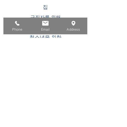
집
구직자를 위해
기업용
Phone
Email
Address
청소년을 위한
이벤트
에 대한
연락하다
이 WIOA 타이틀 I 재정 지원 프로그램 또는 활동
은 기회 균등 고용주/프로그램입니다. 장애인 요
청 시 보조 지원 및 서비스를 이용할 수 있습니