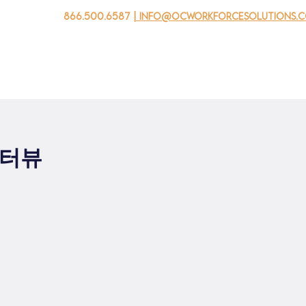
866.500.6587
| info@ocworkforcesolutions.
자를 위해
기업용
청소년을 위한
Events
회사 소개
인터뷰