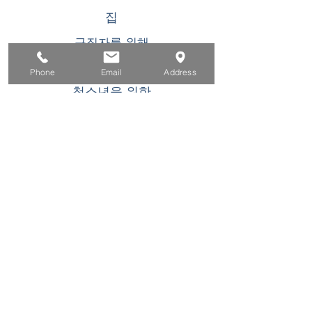
집
구직자를 위해
기업용
Phone
Email
Address
청소년을 위한
이벤트
에 대한
연락하다
이 WIOA 타이틀 I 재정 지원 프로그램 또는 활동
은 기회 균등 고용주/프로그램입니다. 장애인 요
청 시 보조 지원 및 서비스를 이용할 수 있습니