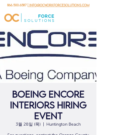
866.500.6587
| info@ocworkforcesolutions.com
Boeing Encore
Interiors Hiring
Event
3월 28일 (목)
  |  
Huntington Beach