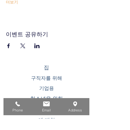
더보기
이벤트 공유하기
집
구직자를 위해
기업용
청소년을 위한
이벤트
Phone
Email
Address
에 대한