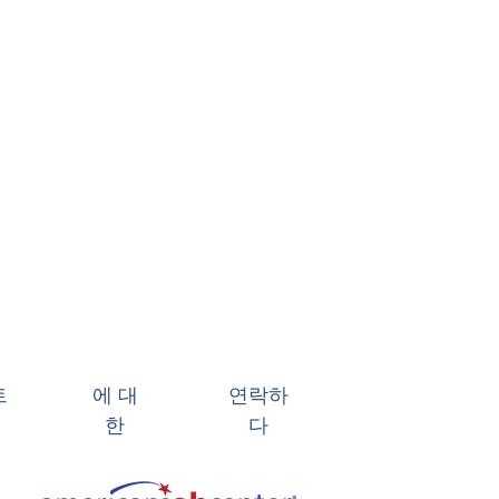
트
에 대
연락하
한
다