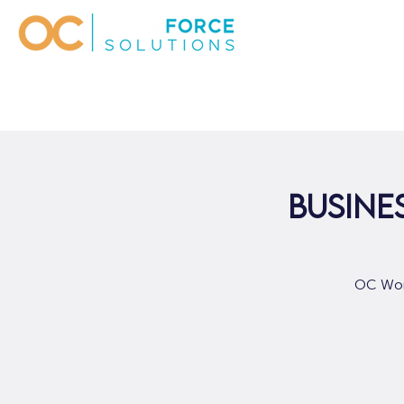
Busine
OC Work