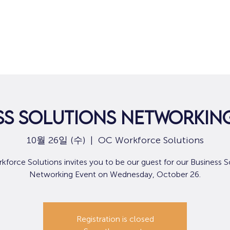
집
구직
ss Solutions Networkin
10월 26일 (수)
  |  
OC Workforce Solutions
force Solutions invites you to be our guest for our Business S
Networking Event on Wednesday, October 26.
Registration is closed