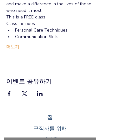
and make a difference in the lives of those 
who need it most. 
This is a FREE class! 
Class includes: 
Personal Care Techniques
Communication Skills
더보기
이벤트 공유하기
집
구직자를 위해
기업용