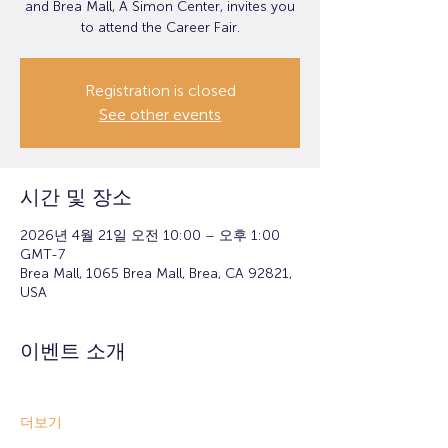
and Brea Mall, A Simon Center, invites you
to attend the Career Fair.
Registration is closed
See other events
시간 및 장소
2026년 4월 21일 오전 10:00 – 오후 1:00
GMT-7
Brea Mall, 1065 Brea Mall, Brea, CA 92821,
USA
이벤트 소개
더보기