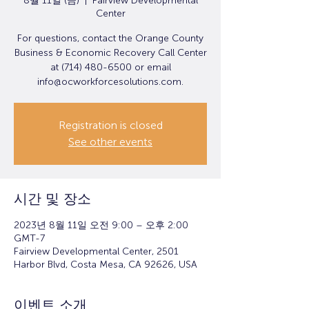
8월 11일 (금)
  |  
Fairview Developmental
Center
For questions, contact the Orange County
Business & Economic Recovery Call Center
at (714) 480-6500 or email
info@ocworkforcesolutions.com.
Registration is closed
See other events
시간 및 장소
2023년 8월 11일 오전 9:00 – 오후 2:00
GMT-7
Fairview Developmental Center, 2501
Harbor Blvd, Costa Mesa, CA 92626, USA
이벤트 소개