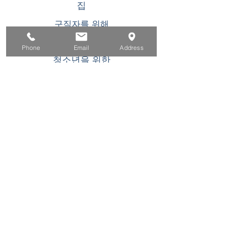
집
구직자를 위해
기업용
Phone
Email
Address
청소년을 위한
이벤트
에 대한
연락하다
이 WIOA 타이틀 I 재정 지원 프로그램 또는 활동
은 기회 균등 고용주/프로그램입니다. 장애인 요
청 시 보조 지원 및 서비스를 이용할 수 있습니
다. TDD/TTY 사용자는 캘리포니아 중계 서비스