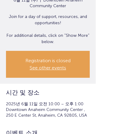
6월 11일 (수)
  |  
Downtown Anaheim
Community Center
Join for a day of support, resources, and
opportunities!
For additional details, click on "Show More"
below.
Registration is closed
See other events
시간 및 장소
2025년 6월 11일 오전 10:00 – 오후 1:00
Downtown Anaheim Community Center ,
250 E Center St, Anaheim, CA 92805, USA
이벤트 소개