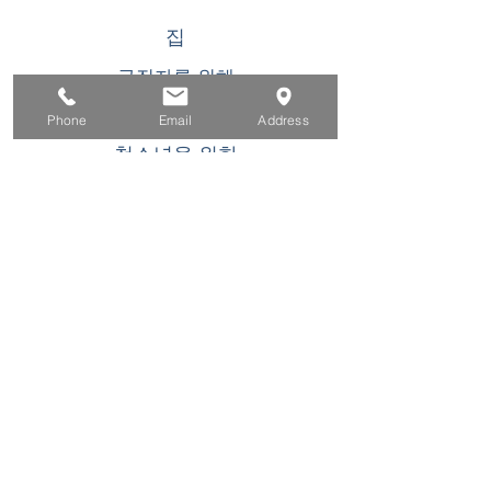
집
구직자를 위해
기업용
Phone
Email
Address
청소년을 위한
이벤트
에 대한
연락하다
이 WIOA 타이틀 I 재정 지원 프로그램 또는 활동
은 기회 균등 고용주/프로그램입니다. 장애인 요
청 시 보조 지원 및 서비스를 이용할 수 있습니