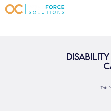
Disabilit
C
This f