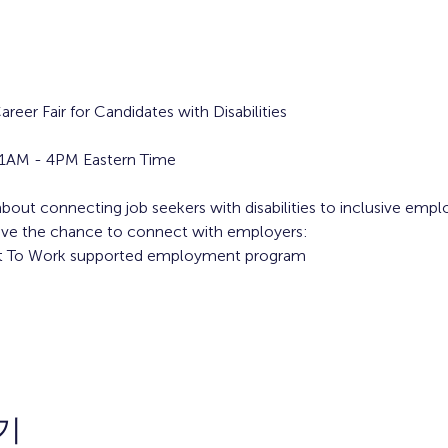
Career Fair for Candidates with Disabilities
11AM - 4PM Eastern Time 
l about connecting job seekers with disabilities to inclusive empl
 have the chance to connect with employers:
ket To Work supported employment program
기