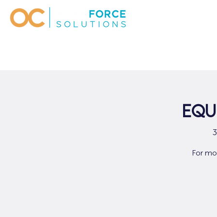
Equ
For mor