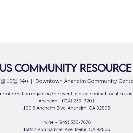
집
구직
us Community Resource 
3월 19일 (수)
  |  
Downtown Anaheim Community Cente
e information regarding the event, please contact local Equus 
Anaheim - (714) 239-3201
100 S Anaheim Blvd. Anaheim, CA 92805
Irvine - (949) 333-7676
16842 Von Karman Ave. Irvine, CA 92606