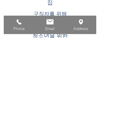
집
구직자를 위해
기업용
Phone
Email
Address
청소년을 위한
이벤트
에 대한
연락하다
이 WIOA 타이틀 I 재정 지원 프로그램 또는 활동
은 기회 균등 고용주/프로그램입니다. 장애인 요
청 시 보조 지원 및 서비스를 이용할 수 있습니
다. TDD/TTY 사용자는 캘리포니아 중계 서비스