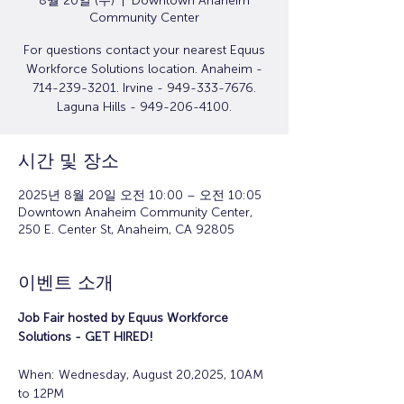
8월 20일 (수)
  |  
Downtown Anaheim
Community Center
For questions contact your nearest Equus
Workforce Solutions location. Anaheim -
714-239-3201. Irvine - 949-333-7676.
Laguna Hills - 949-206-4100.
시간 및 장소
2025년 8월 20일 오전 10:00 – 오전 10:05
Downtown Anaheim Community Center,
250 E. Center St, Anaheim, CA 92805
이벤트 소개
Job Fair hosted by Equus Workforce 
Solutions - GET HIRED! 
When: Wednesday, August 20,2025, 10AM 
to 12PM 