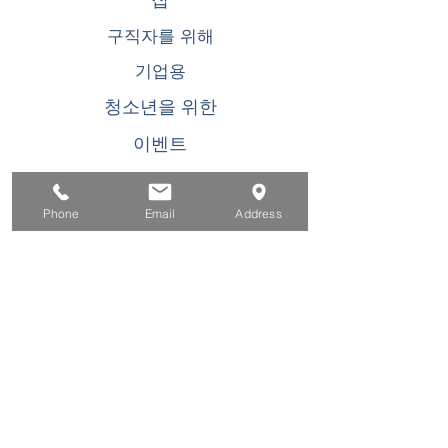
집
구직자를 위해
기업용
청소년을 위한
이벤트
에 대한
Phone
Email
Address
연락하다
이 WIOA 타이틀 I 재정 지원 프로그램 또는 활동
은 기회 균등 고용주/프로그램입니다. 장애인 요
청 시 보조 지원 및 서비스를 이용할 수 있습니
다. TDD/TTY 사용자는 캘리포니아 중계 서비스
(800) 735-2922
또는 711. 로 전화하십시오. 이