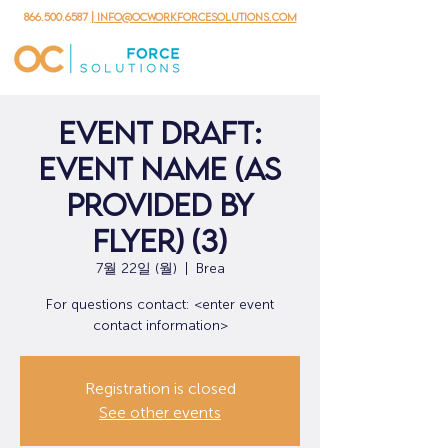
866.500.6587
| info@ocworkforcesolutions.com
Event Draft:
Event Name (As
provided by
flyer) (3)
7월 22일 (월)
  |  
Brea
For questions contact: <enter event
contact information>
Registration is closed
See other events