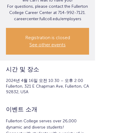
We can’t wait to have you!
For questions, please contact the Fullerton
College Career Center at 714-992-7121.
careercenter.fullcoll.edu/employers
Registration is closed
See other events
시간 및 장소
2024년 4월 16일 오전 10:30 – 오후 2:00
Fullerton, 321 E Chapman Ave, Fullerton, CA
92832, USA
이벤트 소개
Fullerton College serves over 26,000 
dynamic and diverse students!