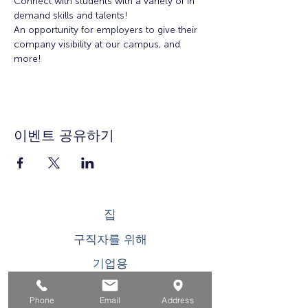
Connect with students with a variety of in 
demand skills and talents!
An opportunity for employers to give their 
company visibility at our campus, and 
more!
이벤트 공유하기
집
구직자를 위해
기업용
청소년을 위한
Phone
Email
Address