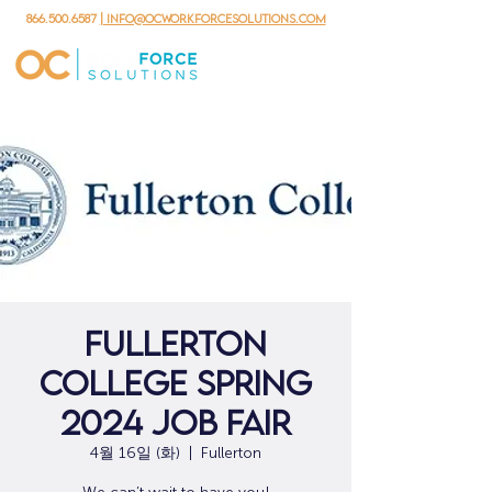
866.500.6587
| info@ocworkforcesolutions.com
Fullerton
College Spring
2024 Job Fair
4월 16일 (화)
  |  
Fullerton