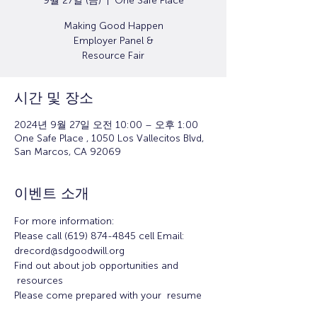
9월 27일 (금)
  |  
One Safe Place
Making Good Happen
Employer Panel &
Resource Fair
시간 및 장소
2024년 9월 27일 오전 10:00 – 오후 1:00
One Safe Place , 1050 Los Vallecitos Blvd,
San Marcos, CA 92069
이벤트 소개
For more information:
Please call (619) 874-4845 cell Email: 
drecord@sdgoodwill.org
Find out about job opportunities and 
 resources
Please come prepared with your  resume