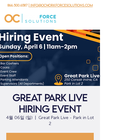
866.500.6587
| info@ocworkforcesolutions.com
Great Park Live
Hiring Event
4월 06일 (일)
  |  
Great Park Live - Park in Lot
2