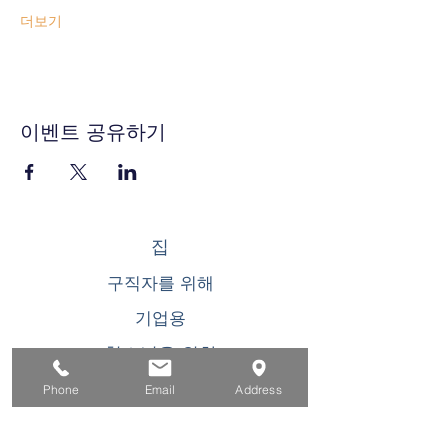
더보기
이벤트 공유하기
집
구직자를 위해
기업용
청소년을 위한
이벤트
Phone
Email
Address
에 대한