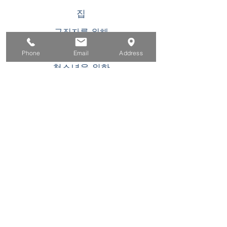
집
구직자를 위해
기업용
Phone
Email
Address
청소년을 위한
이벤트
에 대한
연락하다
이 WIOA 타이틀 I 재정 지원 프로그램 또는 활동
은 기회 균등 고용주/프로그램입니다. 장애인 요
청 시 보조 지원 및 서비스를 이용할 수 있습니