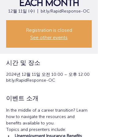
each month
12월 11일 (수)
  |  
bit.ly/RapidResponse-OC
Registration is closed
See other events
시간 및 장소
2024년 12월 11일 오전 10:00 – 오후 12:00
bit.ly/RapidResponse-OC
이벤트 소개
In the middle of a career transition? Learn 
how to navigate the resources and 
benefits available to you.
Topics and presenters include:
Unemployment Insurance Benefits 