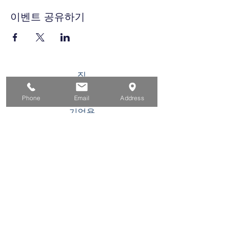
이벤트 공유하기
집
구직자를 위해
Phone
Email
Address
기업용
청소년을 위한
이벤트
에 대한
연락하다