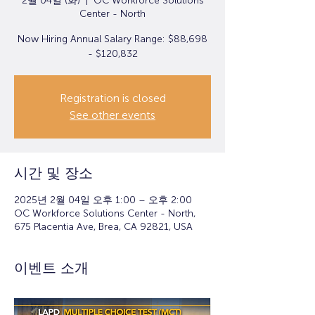
2월 04일 (화)
  |  
OC Workforce Solutions
Center - North
Now Hiring Annual Salary Range: $88,698
- $120,832
Registration is closed
See other events
시간 및 장소
2025년 2월 04일 오후 1:00 – 오후 2:00
OC Workforce Solutions Center - North,
675 Placentia Ave, Brea, CA 92821, USA
이벤트 소개