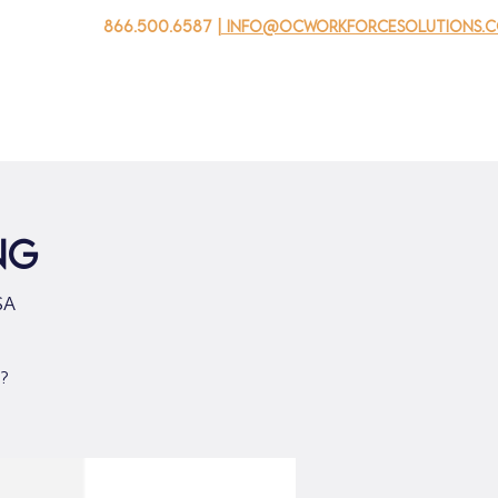
866.500.6587
| info@ocworkforcesolutions.
자를 위해
기업용
청소년을 위한
Events
회사 소개
ng
SA
N?