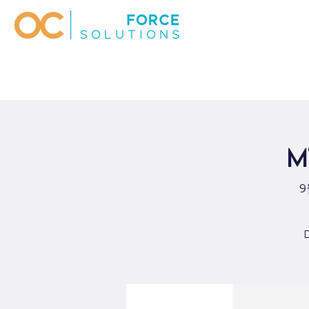
M
9
D