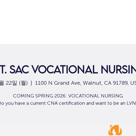
집
구직
t. Sac Vocational Nursi
월 22일 (월)
  |  
1100 N Grand Ave, Walnut, CA 91789, U
COMING SPRING 2026: VOCATIONAL NURSING
o you have a current CNA certification and want to be an LV