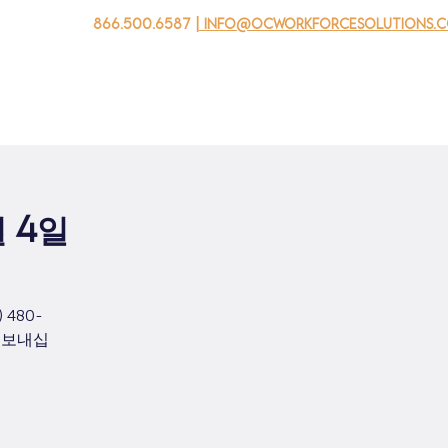
866.500.6587
| info@ocworkforcesolutions.
자를 위해
기업용
청소년을 위한
Events
회사 소개
월 4일
480-
을 보내십