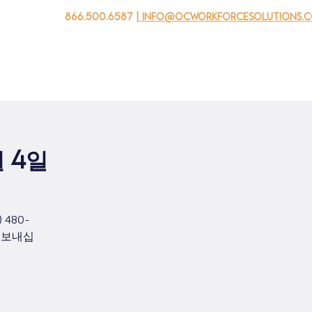
866.500.6587
| info@ocworkforcesolutions.
자를 위해
기업용
청소년을 위한
Events
회사 소개
월 4일
480-
을 보내십