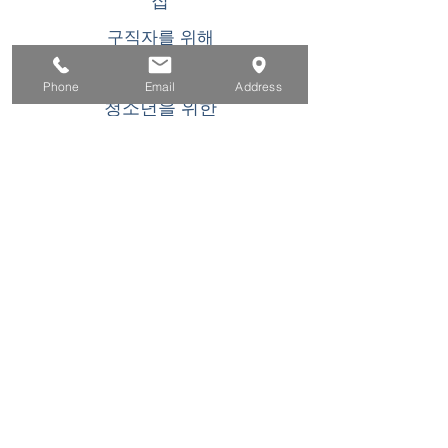
집
구직자를 위해
기업용
Phone
Email
Address
청소년을 위한
이벤트
에 대한
연락하다
이 WIOA 타이틀 I 재정 지원 프로그램 또는 활동
은 기회 균등 고용주/프로그램입니다. 장애인 요
청 시 보조 지원 및 서비스를 이용할 수 있습니
다. TDD/TTY 사용자는 캘리포니아 중계 서비스
(800) 735-2922
또는 711. 로 전화하십시오. 이