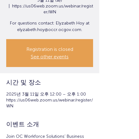
3월 11일 (화)
  |  
https://us06web.zoom.us/webinar/regist
er/WN
For questions contact: Elyzabeth Hoy at
elyzabeth.hoy@occr.ocgov.com.
Registration is closed
See other events
시간 및 장소
2025년 3월 11일 오후 12:00 – 오후 1:00
https://us06web.zoom.us/webinar/register/
WN
이벤트 소개
Join OC Workforce Solutions' Business 