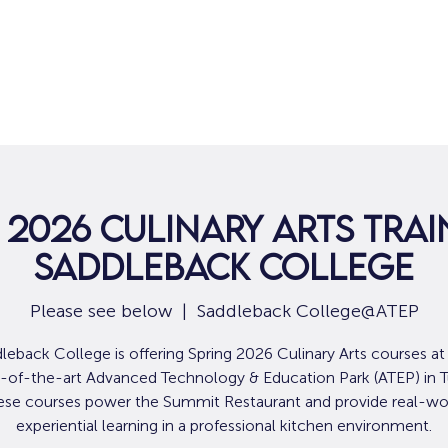
집
구직
 2026 Culinary Arts Trai
Saddleback College
Please see below
  |  
Saddleback College@ATEP
leback College is offering Spring 2026 Culinary Arts courses at 
e-of-the-art Advanced Technology & Education Park (ATEP) in Tu
ese courses power the Summit Restaurant and provide real-wor
experiential learning in a professional kitchen environment.