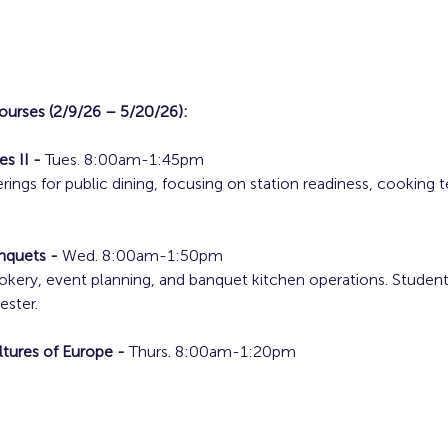
ourses (2/9/26 – 5/20/26):
s II - 
Tues. 8:00am-1:45pm
ngs for public dining, focusing on station readiness, cooking t
nquets - 
Wed. 8:00am-1:50pm
ery, event planning, and banquet kitchen operations. Students 
ster.
tures of Europe - 
Thurs. 8:00am-1:20pm