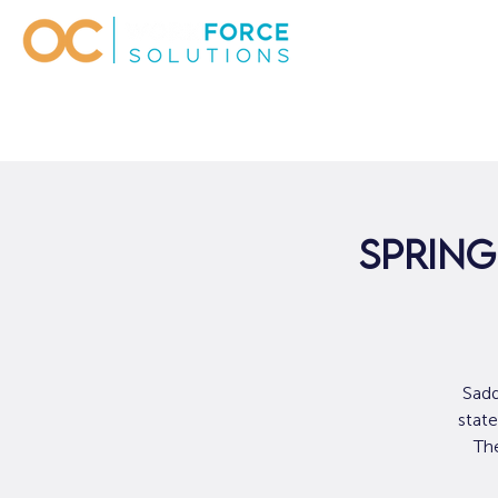
Spring
Sadd
stat
Th