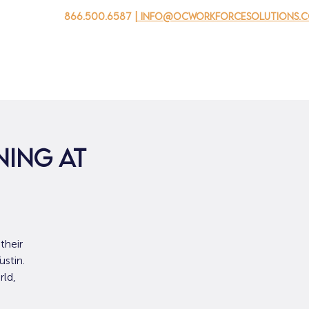
866.500.6587
| info@ocworkforcesolutions.
자를 위해
기업용
청소년을 위한
Events
회사 소개
ning at
their
stin.
ld,