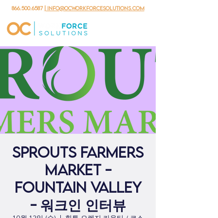
866.500.6587
| info@ocworkforcesolutions.com
Sprouts Farmers
Market -
Fountain Valley
- 워크인 인터뷰