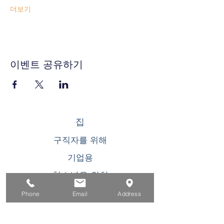
더보기
이벤트 공유하기
집
구직자를 위해
기업용
청소년을 위한
이벤트
Phone
Email
Address
에 대한