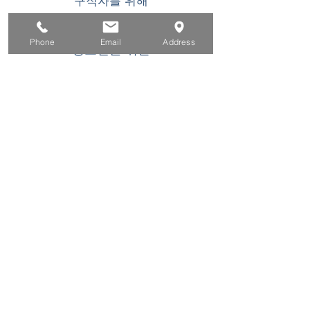
구직자를 위해
기업용
Phone
Email
Address
청소년을 위한
이벤트
에 대한
연락하다
이 WIOA 타이틀 I 재정 지원 프로그램 또는 활동
은 기회 균등 고용주/프로그램입니다. 장애인 요
청 시 보조 지원 및 서비스를 이용할 수 있습니
다. TDD/TTY 사용자는 캘리포니아 중계 서비스
(800) 735-2922
또는 711. 로 전화하십시오. 이
프로그램에 참여하는 데 특별한 도움이 필요한
경우 최소한
(866) 500-6587
프로그램 접근성