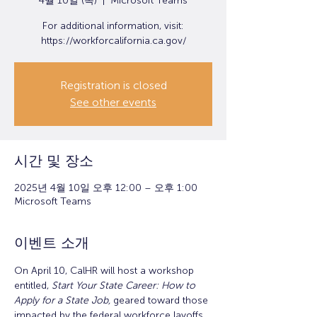
4월 10일 (목)
  |  
Microsoft Teams
For additional information, visit:
https://workforcalifornia.ca.gov/
Registration is closed
See other events
시간 및 장소
2025년 4월 10일 오후 12:00 – 오후 1:00
Microsoft Teams
이벤트 소개
On April 10, CalHR will host a workshop 
entitled, 
Start Your State Career: How to 
Apply for a State Job, 
geared toward those 
impacted by the federal workforce layoffs. 