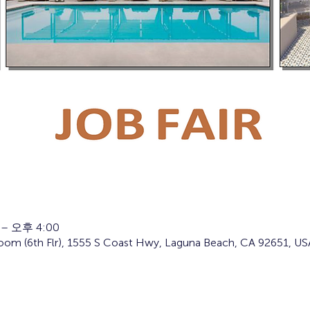
 – 오후 4:00
oom (6th Flr), 1555 S Coast Hwy, Laguna Beach, CA 92651, US