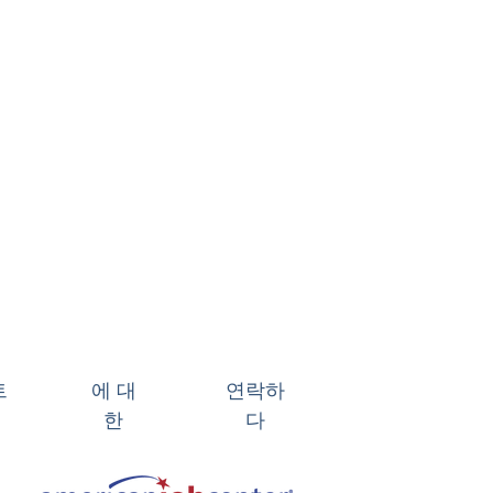
트
에 대
연락하
한
다