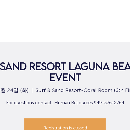
집
구직
 Sand Resort Laguna Bea
Event
9월 24일 (화)
  |  
Surf & Sand Resort-Coral Room (6th Flr
For questions contact: Human Resources 949-376-2764
Registration is closed