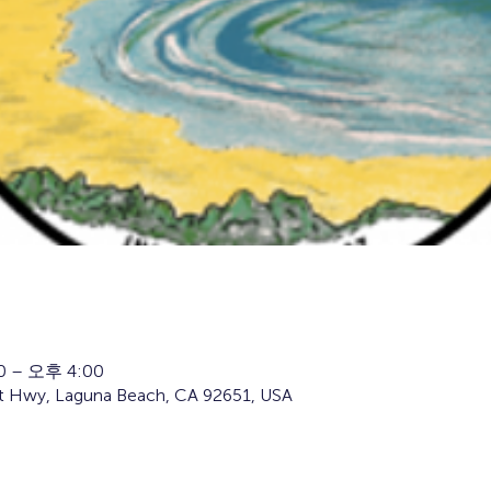
0 – 오후 4:00
t Hwy, Laguna Beach, CA 92651, USA