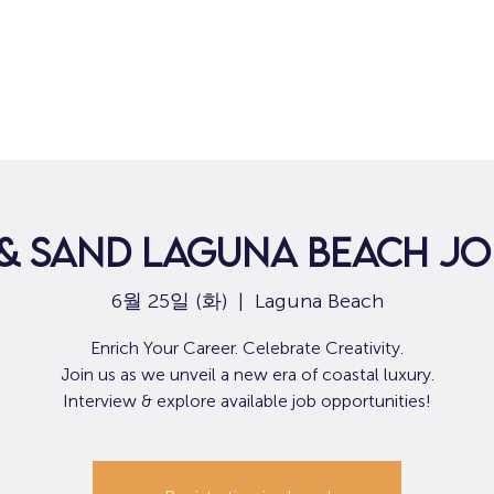
집
구직
 & Sand Laguna Beach Job
6월 25일 (화)
  |  
Laguna Beach
Enrich Your Career. Celebrate Creativity.
Join us as we unveil a new era of coastal luxury.
Interview & explore available job opportunities!