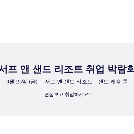
집
구직
서프 앤 샌드 리조트 취업 박람
9월 23일 (금)
  |  
서프 앤 샌드 리조트 - 샌드 캐슬 룸
면접보고 취업하세요!