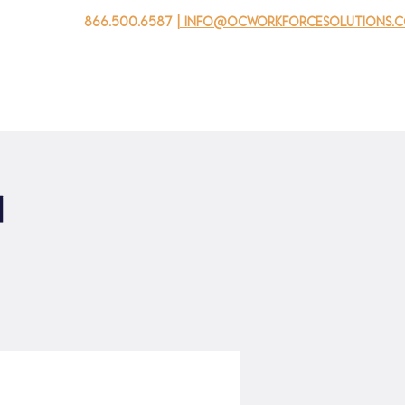
866.500.6587
| info@ocworkforcesolutions.
자를 위해
기업용
청소년을 위한
Events
회사 소개
회