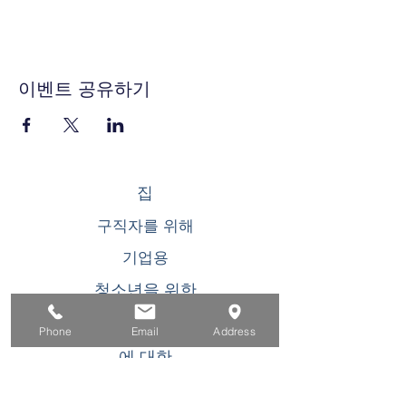
이벤트 공유하기
집
구직자를 위해
기업용
청소년을 위한
이벤트
Phone
Email
Address
에 대한
연락하다