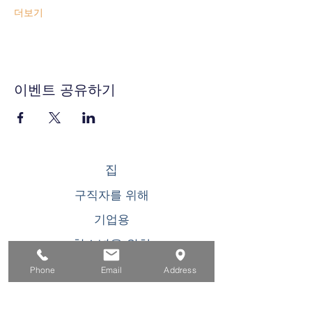
더보기
이벤트 공유하기
집
구직자를 위해
기업용
청소년을 위한
이벤트
Phone
Email
Address
에 대한